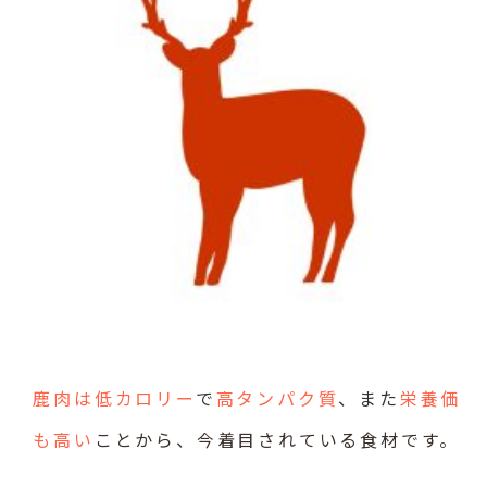
鹿肉は低カロリー
で
高タンパク質
、また
栄養価
も高い
ことから、今着目されている食材です。