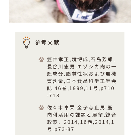
参考文献
笠井孝正,境博成,石島芳郎,
長谷川忠男,エゾシカ肉の一
般成分,脂質性状および無機
質含量,日本食品科学工学会
誌,46巻,1999,11号,p710
-718
佐々木卓栞,金子与止男,鹿
肉利活用の課題と展望,総合
政策、2014,16巻,2014,1
号,p73-87